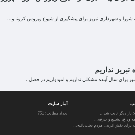
شورا و شهرداری تبریز برای پیشگیری از شیوع ویروس کرونا و…
بریز نداریم
ز برای سال آینده مشکلی نداریم و امیدواریم در فصل…
لب
آمار سایت
ب: بار دیگر ثابت شد…
تعداد مطالب: 751
مه وداع، تشییع و بدرقه…
 برای نقش‌آفرینی مردم بعثت‌یافته…