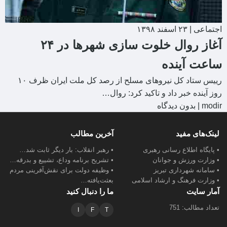
اجتماعی
|
۲۳ اسفند ۱۳۹۸
آغاز روال خلوت سازی شهرها در ۲۴
ساعت آینده
رییس ستاد کل نیروهای مسلح از رصد کل ملت ایران ظرف ۱۰
روز آینده خبر داد و تاکید کرد: روال…
modir
|
بدون دیدگاه
لینک‌های مفید
آخرین مطالب
• پایگاه اطلاع رسانی رهبری
• رهبر انقلاب: بار دیگر ثابت شد…
• وزارت ورزش و جوانان
• تشریح برنامه وداع، تشییع و بدرقه…
• سامانه شهرداری تبریز
• وظیفه دولت برای نقش‌آفرینی مردم
• وزارت فرهنگ و ارشاد اسلامی
بعثت‌یافته…
آمار سایت
ما را دنبال کنید
تعداد مطالب: 751
I
F
T