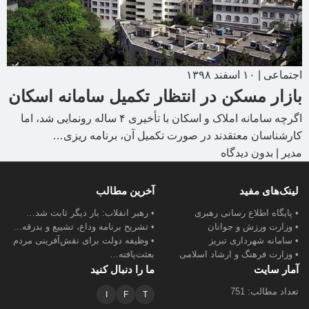
اجتماعی
|
۱۰ اسفند ۱۳۹۸
بازار مسکن در انتظار تکمیل سامانه اسکان
اگرچه سامانه املاک و اسکان با تأخیری ۴ ساله رونمایی شد، اما
کارشناسان معتقدند در صورت تکمیل آن، برنامه ریزی…
مدیر
|
بدون دیدگاه
لینک‌های مفید
آخرین مطالب
• پایگاه اطلاع رسانی رهبری
• رهبر انقلاب: بار دیگر ثابت شد…
• وزارت ورزش و جوانان
• تشریح برنامه وداع، تشییع و بدرقه…
• سامانه شهرداری تبریز
• وظیفه دولت برای نقش‌آفرینی مردم
• وزارت فرهنگ و ارشاد اسلامی
بعثت‌یافته…
آمار سایت
ما را دنبال کنید
تعداد مطالب: 751
I
F
T