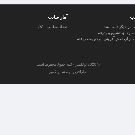
لب
آمار سایت
ب: بار دیگر ثابت شد…
تعداد مطالب: 751
مه وداع، تشییع و بدرقه…
 برای نقش‌آفرینی مردم بعثت‌یافته…
© 2026 اولکمیز - کلیه حقوق محفوظ است.
طراحی و توسعه: اولکمیز