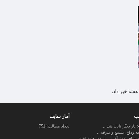
ته خبر داد.
لب
آمار سایت
ب: بار دیگر ثابت شد…
تعداد مطالب: 751
مه وداع، تشییع و بدرقه…
 برای نقش‌آفرینی مردم بعثت‌یافته…