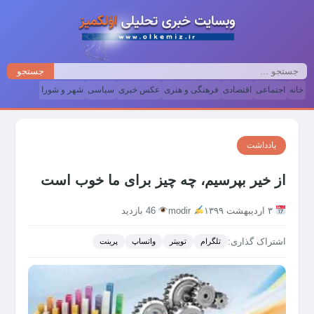
جستجو
خانه
اجتماعی
اقتصادی
فرهنگی و هنری
عکس خبری
سیاسی
شهر و شورا
یادداشت
از خیر بپرسیم، چه چیز برای ما خوب است
۳ اردیبهشت ۱۳۹۹
modir
46 بازدید
اشتراک گذاری:
تلگرام
توییتر
واتساپ
پرینت