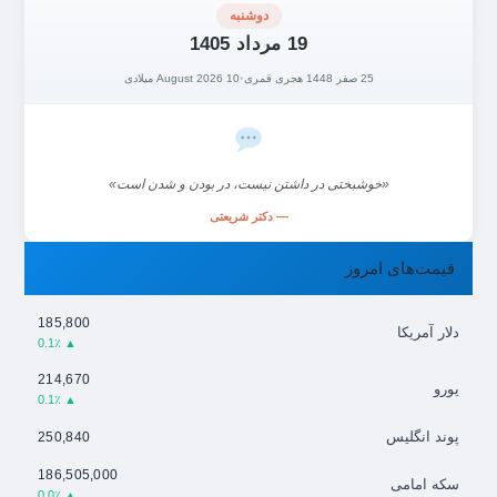
دوشنبه
19 مرداد 1405
25 صفر 1448 هجری قمری
•
10 August 2026 میلادی
«خوشبختی در داشتن نیست، در بودن و شدن است»
— دکتر شریعتی
قیمت‌های امروز
185,800
دلار آمریکا
▲ 0.1٪
214,670
یورو
▲ 0.1٪
پوند انگلیس
250,840
186,505,000
سکه امامی
▲ 0.0٪