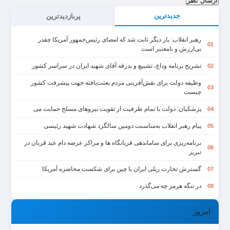
ارسال نظر
جدیدترین
پربازدیدترین
رهبر انقلاب: بار دیگر ثابت شد که امضای رئیس‌جمهور آمریکا چقدر
01
بی‌ارزش و نامعتبر است
تشریح برنامه وداع، تشییع و بدرقه آقای شهید ایران در سراسر کشور
02
وظیفه دولت برای نقش‌آفرینی مردم بعثت‌یافته جهت پیشرفت کشور
03
چیست
پزشکیان: دولت با تمام ظرفیت از تقویت نیروهای مسلح حمایت می
04
پیام رهبر انقلاب به‌مناسبت دومین سالگرد شهادت شهید رئیسی
05
برنامه‌ریزی برای ساماندهی قربانگاه ها و مراکز عرضه دام عید قربان در
06
تبریز
گسترش تجارت ریلی ایران با چین برای شکست محاصره آمریکا
07
در تنگه هرمز چه می‌گذرد
08
امروز