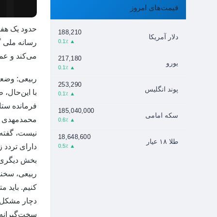
قیمت‌های امروز
188,210
دلار آمریکا
▲ 0.1٪
رسانه ملی گ
می‌کند و عمدت
217,180
یورو
▲ 0.1٪
ربیعی: وضع
253,290
پوند انگلیس
با این‌حال،
▲ 0.1٪
185,040,000
سکه امامی
محمدمهدی گو
▲ 0.6٪
نیست، گفته 
18,648,600
طلا ۱۸ عیار
دارای تردد 
▲ 0.5٪
بخش دیگری ا
ربیعی، سخنگو
کنیم. باید م
دچار مشکل ش
سخت‌گیرانه 