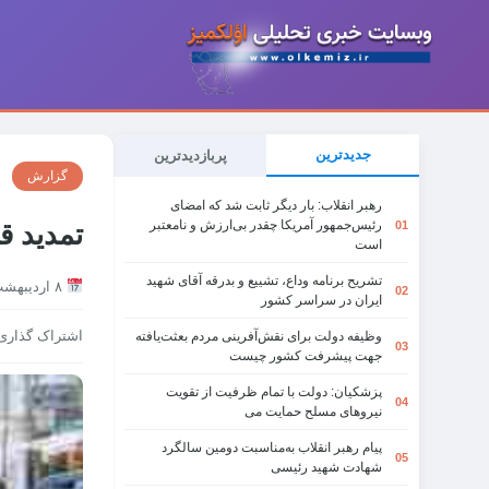
جدیدترین
پربازدیدترین
گزارش
رهبر انقلاب: بار دیگر ثابت شد که امضای
رئیس‌جمهور آمریکا چقدر بی‌ارزش و نامعتبر
01
تمدید ق
است
تشریح برنامه وداع، تشییع و بدرقه آقای شهید
۸ اردیبهشت ۱۳۹۹
02
ایران در سراسر کشور
اشتراک گذاری
وظیفه دولت برای نقش‌آفرینی مردم بعثت‌یافته
03
جهت پیشرفت کشور چیست
پزشکیان: دولت با تمام ظرفیت از تقویت
04
نیروهای مسلح حمایت می
پیام رهبر انقلاب به‌مناسبت دومین سالگرد
05
شهادت شهید رئیسی