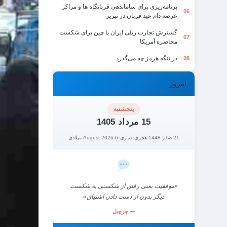
برنامه‌ریزی برای ساماندهی قربانگاه ها و مراکز
06
عرضه دام عید قربان در تبریز
گسترش تجارت ریلی ایران با چین برای شکست
07
محاصره آمریکا
در تنگه هرمز چه می‌گذرد
08
امروز
پنجشنبه
15 مرداد 1405
21 صفر 1448 هجری قمری
•
6 August 2026 میلادی
«موفقیت یعنی رفتن از شکستی به شکست
دیگر بدون از دست دادن اشتیاق»
— چرچیل