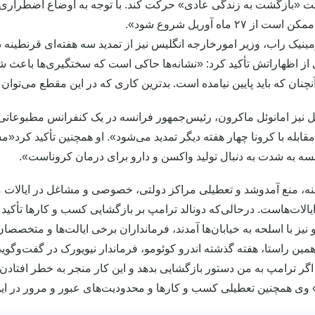
 «بازگشت به زندگی عادی» حرکت کند. با توجه به اوضاع اضطراری ک
ز ۲۷ ماه آوریل شروع شود».
ینیک راب، وزیر امورخارجه انگلیس نیز از تمدید سه هفته‌ای قرنطینه د
ز اظهاراتش تأکید کرد: «نشانه‌ها حاکی است که سختگیری‌ها باعث شده 
نچنان که باید پایین نیامده است. بدترین کاری که در این مقطع می‌توا
ل نیز امانوئل ماکرون، رئیس‌جمهور فرانسه در یک کنفرانس مطبوعاتی
قابله با کرونا چهار هفته دیگر تمدید می‌شود». او همچنین تأکید کر
انسه به شدت به دنبال تولید واکسن و دارو برای درمان کروناست».
نه، منع آمدوشد و تعطیلی مراکز دولتی، خصوصی و مشاغل در ایالات 
یالات‌هاست. درحالی‌که دونالد ترامپ بر بازگشایی کسب و کارها تأکید 
نیز با اسلحه به خیابان‌ها آمدند، فرمانداران برخی ایالت‌ها و متخصصا
همین راستا، هفته گذشته اندرو کوئومو، فرماندار نیویورک در گفت‌وگویی
 اگر ترامپ به من دستور بازگشایی بدهد و این کار منجر به خطر افتاد
همچنین تعطیلی کسب و کارها و محدودیت‌های عبور و مرور در این ایالت را تا ۱۵ ماه مه میلادی 