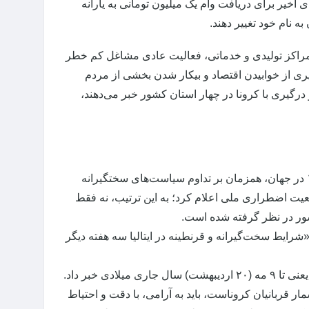
اخیر برای دریافت وام یک میلیون تومانی به یارانه
ه نام خود تغییر دهند.
مراکز تولیدی و خدماتی، فعالیت عادی مشاغل کم خطر
ی از خوابیدن اقتصاد و بیکار شدن بخشی از مردم
 درگیری با کرونا در چهار استان کشور خبر می‌دهند،
اما اوضاع در کشورهای دیگر چگونه است؟ بسیاری از کشورهای درگیر با کووید-۱۹ در جهان، همزمان بر تداوم سیاست‌های سختگیرانه
 نخست‌وزیر ژاپن، وضعیت اضطراری ملی اعلام کرد؛ به این ترتیب، نه فقط
: «شرایط سخت‌گیرانه و قرنطینه در ایتالیا سه هفته دیگر
هفته گذشته نیز پدرو سانچز، نخست‌وزیر اسپانیا از تمدید قرنطینه به مدت ۱۵ روز، یعنی تا ۹ مه (۲۰ اردیبهشت) سال جاری میلادی خبر داد.
ر قربانیان کروناست، باید به آرامی، با دقت و احتیاط