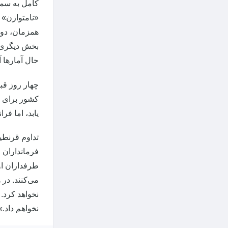
کامل به سمت
«نامتوازن» ممکن است ا
همزمان، دوم
بخش دیگری ا
حال آمارها آ
چهار روز قب
کشور برای م
یابد، اما فر
تداوم قرنطی
فرمانداران ا
طرفداران او 
می‌کنند. در 
نخواهد کرد.
نخواهم داد.» وی 