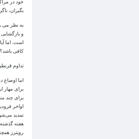
خود در مراک
بگیران، ناگز
به نظر می ر
و بازگشایی 
است. اما آیا
کافی باشد؟
تداوم قرنطی
برای چند منطقه قبلی 
اواخر فرودین
تمدید می‌شود
رویترز همچن