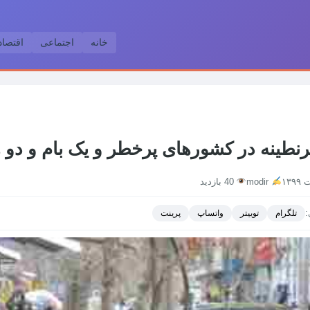
خانه
اجتماعی
اقتصا
رنطینه در کشورهای پرخطر و یک بام و دو ه
modir
40 بازدید
:
تلگرام
توییتر
واتساپ
پرینت