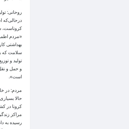
روحانی: تول
درحالی‌که اظ
کروناست، شا
«مردم اطمین
بهداشتی کار 
سلامت که بر
تولید و توزی
و حمل و نقل
است».
مردم: در خا
حالا بسیاری 
کرونا در کشو
مراکز زندگی 
رسیده به دا