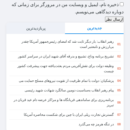
ذخیره نام، ایمیل و وبسایت من در مرورگر برای زمانی که
دوباره دیدگاهی می‌نویسم.
ارسال نظر
جدیدترین
پربازدیدترین
رهبر انقلاب: بار دیگر ثابت شد که امضای رئیس‌جمهور آمریکا چقدر
01
بی‌ارزش و نامعتبر است
تشریح برنامه وداع، تشییع و بدرقه آقای شهید ایران در سراسر کشور
02
وظیفه دولت برای نقش‌آفرینی مردم بعثت‌یافته جهت پیشرفت کشور
03
چیست
پزشکیان: دولت با تمام ظرفیت از تقویت نیروهای مسلح حمایت می
04
پیام رهبر انقلاب به‌مناسبت دومین سالگرد شهادت شهید رئیسی
05
برنامه‌ریزی برای ساماندهی قربانگاه ها و مراکز عرضه دام عید قربان در
06
تبریز
گسترش تجارت ریلی ایران با چین برای شکست محاصره آمریکا
07
در تنگه هرمز چه می‌گذرد
08