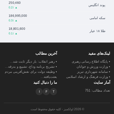
250,460
پوند انگلیس
▲ 0.2٪
186,995,000
سکه امامی
▲ 0.3٪
18,801,600
طلا ۱۸ عیار
▲ 0.1٪
لینک‌های مفید
آخرین مطالب
• پایگاه اطلاع رسانی رهبری
• رهبر انقلاب: بار دیگر ثابت شد…
• وزارت ورزش و جوانان
• تشریح برنامه وداع، تشییع و بدرقه…
• سامانه شهرداری تبریز
• وظیفه دولت برای نقش‌آفرینی مردم
• وزارت فرهنگ و ارشاد اسلامی
بعثت‌یافته…
آمار سایت
ما را دنبال کنید
تعداد مطالب: 751
I
F
T
© 2026 اولکمیز - کلیه حقوق محفوظ است.