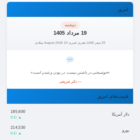
امروز
دوشنبه
19 مرداد 1405
25 صفر 1448 هجری قمری
•
10 August 2026 میلادی
«خوشبختی در داشتن نیست، در بودن و شدن است»
— دکتر شریعتی
قیمت‌های امروز
185,600
دلار آمریکا
▲ 0.2٪
214,530
یورو
▲ 0.2٪