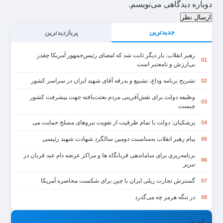
دوباره دیدگاهی می‌نویسم.
ارسال نظر
جدیدترین
پربازدیدترین
رهبر انقلاب: بار دیگر ثابت شد که امضای رئیس‌جمهور آمریکا چقدر
01
بی‌ارزش و نامعتبر است
تشریح برنامه وداع، تشییع و بدرقه آقای شهید ایران در سراسر کشور
02
وظیفه دولت برای نقش‌آفرینی مردم بعثت‌یافته جهت پیشرفت کشور
03
چیست
پزشکیان: دولت با تمام ظرفیت از تقویت نیروهای مسلح حمایت می
04
پیام رهبر انقلاب به‌مناسبت دومین سالگرد شهادت شهید رئیسی
05
برنامه‌ریزی برای ساماندهی قربانگاه ها و مراکز عرضه دام عید قربان در
06
تبریز
گسترش تجارت ریلی ایران با چین برای شکست محاصره آمریکا
07
در تنگه هرمز چه می‌گذرد
08
امروز