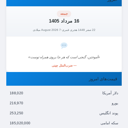
جمعه
16 مرداد 1405
22 صفر 1448 هجری قمری
•
7 August 2026 میلادی
«آموختن، گنجی است که هر جا بروی همراه توست»
— ضرب‌المثل چینی
قیمت‌های امروز
دلار آمریکا
188,020
یورو
216,970
پوند انگلیس
253,250
سکه امامی
185,020,000