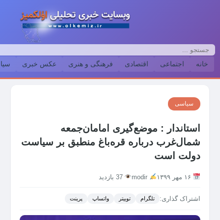
خانه
اجتماعی
اقتصادی
فرهنگی و هنری
عکس خبری
سیا
سیاسی
استاندار : موضع‌گیری امامان‌جمعه
شمال‌غرب درباره قره‌باغ منطبق بر سیاست
دولت است
۱۶ مهر ۱۳۹۹
modir
37 بازدید
اشتراک گذاری:
تلگرام
توییتر
واتساپ
پرینت