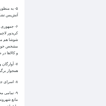
۵- به منظو
آتش‌‌بس تشک
شوشا هم موث
مشخص خواهد 
و کالاها در
۷- آوارگان
همجوار برگر
۸- اسرای جنگی و سایر بازداشت‌شدگان و اجساد افراد کشته‌شده مبادله خواهند شد.
۹- تمامی م
مانع شهروند