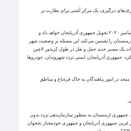
رف‌های درگیری، یک مرکز آشتی برای نظارت بر
۶- جمهوری ارمنستان منطقه کلبجار را تا ۱۵ نوامبر ۲۰۲۰ و منطقه لاچین را تا ۱ دسامبر ۲۰۲۰ تحویل جمهوری آذربایجان خواهد داد و
 قره‌باغ به ارمنستان را تضمین می‌کند. این مسئله بر وضعیت شهر
داث یک مسیر جدید حمل و نقل در طول کریدور لاچین
د. جمهوری آذربایجان، ایمنی تردد شهروندان، خودروها
متحد در امور پناهندگان به خاک قره‌باغ و مناطق
. جمهوری‌ ارمنستان به منظور سازمان‌دهی تردد بدون
طق غربی جمهوری آذربایجان و جمهوری خودمختار نخجوان