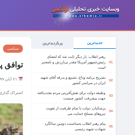
جدیدترین
پربازدیدترین
سیاسی
رهبر انقلاب: بار دیگر ثابت شد که امضای
رئیس‌جمهور آمریکا چقدر بی‌ارزش و نامعتبر
01
توافق پا
است
تشریح برنامه وداع، تشییع و بدرقه آقای شهید
۲۱ آبان ۱۳۹۹
02
ایران در سراسر کشور
اشتراک گذاری
وظیفه دولت برای نقش‌آفرینی مردم بعثت‌یافته
03
جهت پیشرفت کشور چیست
پزشکیان: دولت با تمام ظرفیت از تقویت
04
نیروهای مسلح حمایت می
پیام رهبر انقلاب به‌مناسبت دومین سالگرد
05
شهادت شهید رئیسی