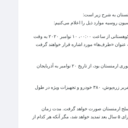
نستان به شرح زیر است:
ن روسیه موارد ذیل را اعلام می‌کنیم:
۱- آتش‌بس کامل و توقف کامل عملیات‌های نظامی در مناطق درگیری در قره‌باغ کوهستانی از ساعت ۰۰:۰۰، ۱۰ نوامبر ۲۰۲۰ به وقت
ه عنوان «طرف‌ها» مورد اشاره قرار خواهند گرفت
۲- منطقه آغ‌دام و اراضی جمهوری آذربایجان در منطقه قازاخ که تحت سیطره جمهوری ارمنستان بود، از تاریخ ۲۰ نوامبر به آذربایجان
۳- گروهی از نیروهای صلح‌بان فدراسیون روسیه شامل ۱۹۶۰ پرسنل نظامی، ۹۰ نفربر زره‌پوش، ۳۸۰ خودرو و تجهیزات ویژه در طول
 مسلح ارمنستان صورت خواهد گرفت. مدت زمان
استقرار نیروهای حافظ صلح روسیه ۵ سال خواهد بود و این مدت به طور خودکار برای ۵ سال بعد تمدید خواهد شد، مگر آنکه هر کدام از