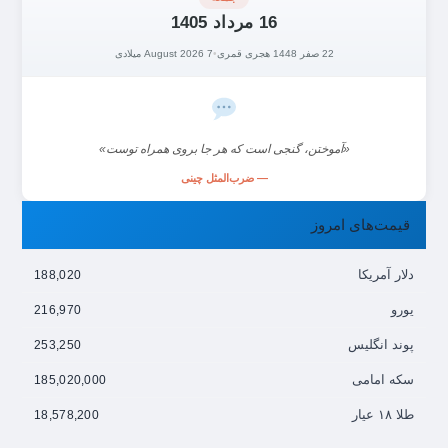
16 مرداد 1405
22 صفر 1448 هجری قمری
•
7 August 2026 میلادی
«آموختن، گنجی است که هر جا بروی همراه توست»
— ضرب‌المثل چینی
قیمت‌های امروز
دلار آمریکا
188,020
یورو
216,970
پوند انگلیس
253,250
سکه امامی
185,020,000
طلا ۱۸ عیار
18,578,200