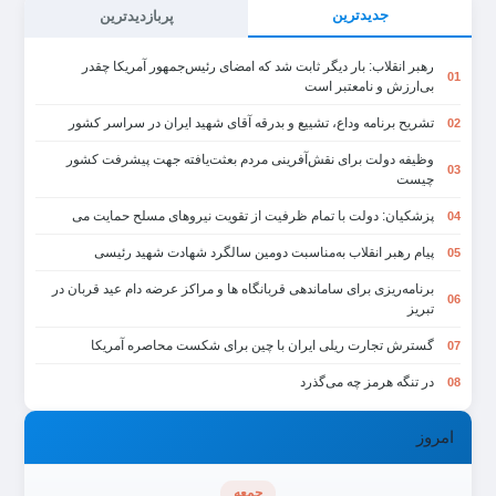
جدیدترین
پربازدیدترین
رهبر انقلاب: بار دیگر ثابت شد که امضای رئیس‌جمهور آمریکا چقدر
01
بی‌ارزش و نامعتبر است
تشریح برنامه وداع، تشییع و بدرقه آقای شهید ایران در سراسر کشور
02
وظیفه دولت برای نقش‌آفرینی مردم بعثت‌یافته جهت پیشرفت کشور
03
چیست
پزشکیان: دولت با تمام ظرفیت از تقویت نیروهای مسلح حمایت می
04
پیام رهبر انقلاب به‌مناسبت دومین سالگرد شهادت شهید رئیسی
05
برنامه‌ریزی برای ساماندهی قربانگاه ها و مراکز عرضه دام عید قربان در
06
تبریز
گسترش تجارت ریلی ایران با چین برای شکست محاصره آمریکا
07
در تنگه هرمز چه می‌گذرد
08
امروز
جمعه