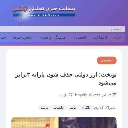
خانه
اجتماعی
اقتصادی
فرهنگی و هنری
عکس خبری
سیا
اقتصادی
نوبخت: ارز دولتی حذف شود، یارانه ۳برابر
می‌شود
۱۳ آذر ۱۳۹۹
modir
27 بازدید
اشتراک گذاری:
تلگرام
توییتر
واتساپ
پرینت