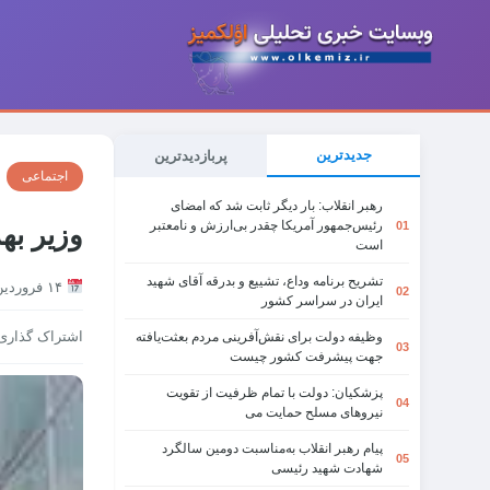
جدیدترین
پربازدیدترین
اجتماعی
رهبر انقلاب: بار دیگر ثابت شد که امضای
رئیس‌جمهور آمریکا چقدر بی‌ارزش و نامعتبر
01
وزیر به
است
تشریح برنامه وداع، تشییع و بدرقه آقای شهید
۱۴ فروردین ۱۴۰۰
02
ایران در سراسر کشور
اشتراک گذاری
وظیفه دولت برای نقش‌آفرینی مردم بعثت‌یافته
03
جهت پیشرفت کشور چیست
پزشکیان: دولت با تمام ظرفیت از تقویت
04
نیروهای مسلح حمایت می
پیام رهبر انقلاب به‌مناسبت دومین سالگرد
05
شهادت شهید رئیسی