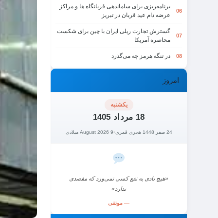
برنامه‌ریزی برای ساماندهی قربانگاه ها و مراکز
06
عرضه دام عید قربان در تبریز
گسترش تجارت ریلی ایران با چین برای شکست
07
محاصره آمریکا
در تنگه هرمز چه می‌گذرد
08
امروز
یکشنبه
18 مرداد 1405
24 صفر 1448 هجری قمری
•
9 August 2026 میلادی
«هیچ بادی به نفع کسی نمی‌وزد که مقصدی
ندارد»
— مونتنی