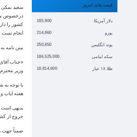
قیمت‌های امروز
سعید نمکی و
درخصوص مساف
دلار آمریکا
185,900
کشور را دارن
یورو
214,860
انجام تست PCR و اطمینان از عدم آلودگی اقدام به ورود و خروج کنند.
پوند انگلیس
250,850
متن نامه به
سکه امامی
186,525,000
«جناب آقای
طلا ۱۸ عیار
18,814,600
وزیر محترم ک
هفته ایاب و
بدیهی است شه
خروج از کشور را دارن
ضمناً جهت ه