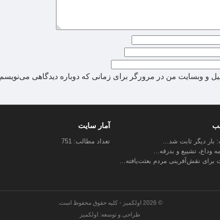
میل و وبسایت من در مرورگر برای زمانی که دوباره دیدگاهی می‌نویسم.
لب
آمار سایت
ب: بار دیگر ثابت شد…
تعداد مطالب: 751
مه وداع، تشییع و بدرقه…
 برای نقش‌آفرینی مردم بعثت‌یافته…
© 2026 اولکمیز - کلیه حقوق محفوظ است.
طراحی و توسعه: اولکمیز