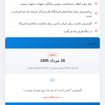
پیام رهبر انقلاب به‌مناسبت دومین سالگرد شهادت شهید رئیسی
05
برنامه‌ریزی برای ساماندهی قربانگاه ها و مراکز عرضه دام عید قربان در
06
تبریز
گسترش تجارت ریلی ایران با چین برای شکست محاصره آمریکا
07
در تنگه هرمز چه می‌گذرد
08
امروز
جمعه
16 مرداد 1405
22 صفر 1448 هجری قمری
•
7 August 2026 میلادی
«آموختن، گنجی است که هر جا بروی همراه توست»
— ضرب‌المثل چینی