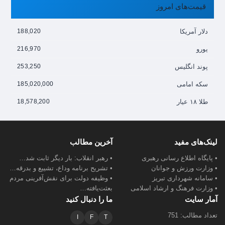
قیمت‌های امروز
دلار آمریکا
188,020
یورو
216,970
پوند انگلیس
253,250
سکه امامی
185,020,000
طلا ۱۸ عیار
18,578,200
لینک‌های مفید
آخرین مطالب
• پایگاه اطلاع رسانی رهبری
• رهبر انقلاب: بار دیگر ثابت شد…
• وزارت ورزش و جوانان
• تشریح برنامه وداع، تشییع و بدرقه…
• سامانه شهرداری تبریز
• وظیفه دولت برای نقش‌آفرینی مردم
• وزارت فرهنگ و ارشاد اسلامی
بعثت‌یافته…
آمار سایت
ما را دنبال کنید
تعداد مطالب: 751
I
F
T