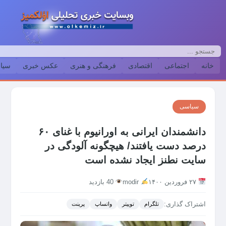
خانه
اجتماعی
اقتصادی
فرهنگی و هنری
عکس خبری
سیا
سیاسی
دانشمندان ایرانی به اورانیوم با غنای ۶۰
درصد دست یافتند/ هیچگونه آلودگی در
سایت نطنز ایجاد نشده است
۲۷ فروردین ۱۴۰۰
modir
40 بازدید
اشتراک گذاری:
تلگرام
توییتر
واتساپ
پرینت