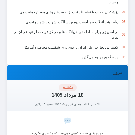
چیست
پزشکیان: دولت با تمام ظرفیت از تقویت نیروهای مسلح حمایت می
04
پیام رهبر انقلاب به‌مناسبت دومین سالگرد شهادت شهید رئیسی
05
برنامه‌ریزی برای ساماندهی قربانگاه ها و مراکز عرضه دام عید قربان در
06
تبریز
گسترش تجارت ریلی ایران با چین برای شکست محاصره آمریکا
07
در تنگه هرمز چه می‌گذرد
08
امروز
یکشنبه
18 مرداد 1405
24 صفر 1448 هجری قمری
•
9 August 2026 میلادی
«هیچ بادی به نفع کسی نمی‌وزد که مقصدی ندارد»