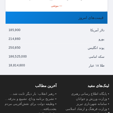
— مونتنی
قیمت‌های امروز
دلار آمریکا
185,900
یورو
214,860
پوند انگلیس
250,850
سکه امامی
186,525,000
طلا ۱۸ عیار
18,814,600
لینک‌های مفید
آخرین مطالب
• پایگاه اطلاع رسانی رهبری
• رهبر انقلاب: بار دیگر ثابت شد…
• وزارت ورزش و جوانان
• تشریح برنامه وداع، تشییع و بدرقه…
• سامانه شهرداری تبریز
• وظیفه دولت برای نقش‌آفرینی مردم
• وزارت فرهنگ و ارشاد اسلامی
بعثت‌یافته…