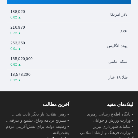
188,020
دلار آمریکا
▲ 0.0٪
216,970
یورو
▲ 0.2٪
253,250
پوند انگلیس
▲ 0.0٪
185,020,000
سکه امامی
▲ 0.6٪
18,578,200
طلا ۱۸ عیار
▲ 0.1٪
لینک‌های مفید
آخرین مطالب
• پایگاه اطلاع رسانی رهبری
• رهبر انقلاب: بار دیگر ثابت شد…
• وزارت ورزش و جوانان
• تشریح برنامه وداع، تشییع و بدرقه…
• سامانه شهرداری تبریز
• وظیفه دولت برای نقش‌آفرینی مردم
• وزارت فرهنگ و ارشاد اسلامی
بعثت‌یافته…