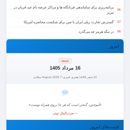
برنامه‌ریزی برای ساماندهی قربانگاه ها و مراکز عرضه دام عید قربان در
06
تبریز
گسترش تجارت ریلی ایران با چین برای شکست محاصره آمریکا
07
در تنگه هرمز چه می‌گذرد
08
امروز
جمعه
16 مرداد 1405
22 صفر 1448 هجری قمری
•
7 August 2026 میلادی
«آموختن، گنجی است که هر جا بروی همراه توست»
— ضرب‌المثل چینی
قیمت‌های امروز