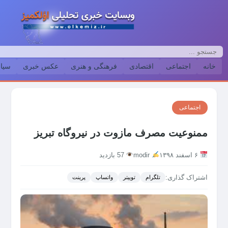
خانه
اجتماعی
اقتصادی
فرهنگی و هنری
عکس خبری
سیا
اجتماعی
ممنوعیت مصرف مازوت در نیروگاه تبریز
۶ اسفند ۱۳۹۸
modir
57 بازدید
اشتراک گذاری:
تلگرام
توییتر
واتساپ
پرینت