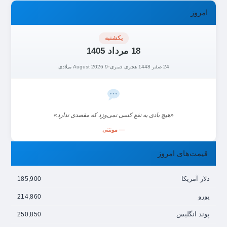
امروز
یکشنبه
18 مرداد 1405
24 صفر 1448 هجری قمری
•
9 August 2026 میلادی
«هیچ بادی به نفع کسی نمی‌وزد که مقصدی ندارد»
— مونتنی
قیمت‌های امروز
دلار آمریکا
185,900
یورو
214,860
پوند انگلیس
250,850