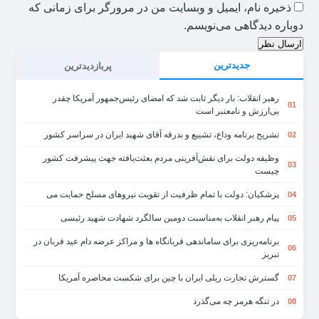
ذخیره نام، ایمیل و وبسایت من در مرورگر برای زمانی که
دوباره دیدگاهی می‌نویسم.
ارسال نظر
جدیدترین
پربازدیدترین
رهبر انقلاب: بار دیگر ثابت شد که امضای رئیس‌جمهور آمریکا چقدر
01
بی‌ارزش و نامعتبر است
تشریح برنامه وداع، تشییع و بدرقه آقای شهید ایران در سراسر کشور
02
وظیفه دولت برای نقش‌آفرینی مردم بعثت‌یافته جهت پیشرفت کشور
03
چیست
پزشکیان: دولت با تمام ظرفیت از تقویت نیروهای مسلح حمایت می
04
پیام رهبر انقلاب به‌مناسبت دومین سالگرد شهادت شهید رئیسی
05
برنامه‌ریزی برای ساماندهی قربانگاه ها و مراکز عرضه دام عید قربان در
06
تبریز
گسترش تجارت ریلی ایران با چین برای شکست محاصره آمریکا
07
در تنگه هرمز چه می‌گذرد
08