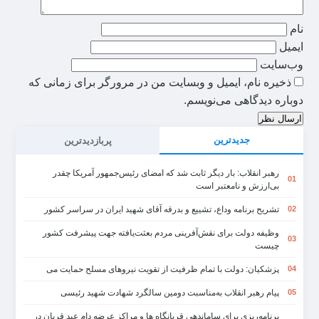
نام
ایمیل
وب‌سایت
ذخیره نام، ایمیل و وبسایت من در مرورگر برای زمانی که
دوباره دیدگاهی می‌نویسم.
ارسال نظر
جدیدترین
پربازدیدترین
رهبر انقلاب: بار دیگر ثابت شد که امضای رئیس‌جمهور آمریکا چقدر
01
بی‌ارزش و نامعتبر است
تشریح برنامه وداع، تشییع و بدرقه آقای شهید ایران در سراسر کشور
02
وظیفه دولت برای نقش‌آفرینی مردم بعثت‌یافته جهت پیشرفت کشور
03
چیست
پزشکیان: دولت با تمام ظرفیت از تقویت نیروهای مسلح حمایت می
04
پیام رهبر انقلاب به‌مناسبت دومین سالگرد شهادت شهید رئیسی
05
برنامه‌ریزی برای ساماندهی قربانگاه ها و مراکز عرضه دام عید قربان در