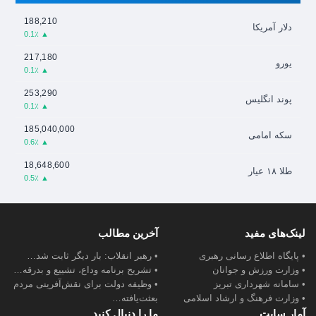
188,210
دلار آمریکا
▲ 0.1٪
217,180
یورو
▲ 0.1٪
253,290
پوند انگلیس
▲ 0.1٪
185,040,000
سکه امامی
▲ 0.6٪
18,648,600
طلا ۱۸ عیار
▲ 0.5٪
لینک‌های مفید
آخرین مطالب
• پایگاه اطلاع رسانی رهبری
• رهبر انقلاب: بار دیگر ثابت شد…
• وزارت ورزش و جوانان
• تشریح برنامه وداع، تشییع و بدرقه…
• سامانه شهرداری تبریز
• وظیفه دولت برای نقش‌آفرینی مردم
• وزارت فرهنگ و ارشاد اسلامی
بعثت‌یافته…
آمار سایت
ما را دنبال کنید