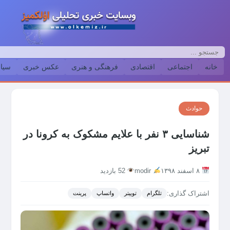
خانه
اجتماعی
اقتصادی
فرهنگی و هنری
عکس خبری
سیا
حوادث
شناسایی ۳ نفر با علایم مشکوک به کرونا در
تبریز
۸ اسفند ۱۳۹۸
modir
52 بازدید
اشتراک گذاری:
تلگرام
توییتر
واتساپ
پرینت