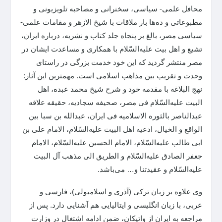
محافل علمی- سیاسی، سخنرانی و مصاحبه تلویزیونی و
مطبوعاتی و ده‌ها بار ملاقات با شیخ الازهر و مقامات علمی-
سیاسی مصر، بالغ بر پنجاه جلد کتاب و نشریه، درباره ایران،
تشیع و اهل بیت علیه‌السّلام با همکاری و مساعدت ایشان در
مصر منتشر گردید که این خود خدمت بزرگی در راستای
وحدت و تقریب بین مذاهب اسلامی است. مهمترین این آثار:
نهج البلاغه با مقدمه خود و شرح شیخ محمد عبده، اهل
البیت علیه‌السّلام فی مصر، صحیفه سجادیه، حقیقه علاقه
عبدالناصر بالثوره الاسلامیه فی ایران، عبدالله بن سبا بین
الواقع و الخیال، ادعیه اهل البیت علیه‌السّلام، الامام علی بن
ابی طالب علیه‌السّلام، الامام الحسین علیه‌السّلام، الامام
جعفر الصادق علیه‌السّلام و الطریق الی مذهب آل البیت
علیه‌السّلام و عقیدتنا و… می‌باشد.
وی علاوه بر زبان ترکی (آذری و اسلامبولی)، فارسی و
عربی، با زبان انگلیسی و ایتالیایی هم آشنایی دارد. پس از
مراجعه به ایران از واتیکان، ضمن ادامه اشتغال در وزارت