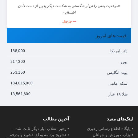
«موفقیت یعنی رفتن از شکستی به شکست دیگر بدون از دست دادن
اشتیاق»
— چرچیل
قیمت‌های امروز
دلار آمریکا
188,000
یورو
217,300
پوند انگلیس
253,150
سکه امامی
184,015,000
طلا ۱۸ عیار
18,561,600
لینک‌های مفید
آخرین مطالب
• پایگاه اطلاع رسانی رهبری
• رهبر انقلاب: بار دیگر ثابت شد…
• وزارت ورزش و جوانان
• تشریح برنامه وداع، تشییع و بدرقه…