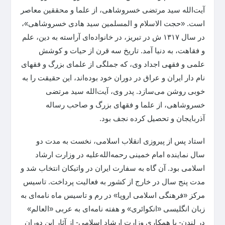
آیت‌الله سید مرتضی خسروشاهی، از علما و محققین معاصر
است. «حجت الاسلام و المسلمین سید هادی خسروشاهی»،
در سال ۱۳۱۷ ش در تبریز، در خانواده‌ای آراسته به دین، علم
و فقاهت، به دنیا آمد. تاریخ سه قرن از حیات و کوشش
علمی و فقهی اجداد وی، که جملگی از علمای بزرگ و فقهای
نام دار ایران و عراق در دوران خود بوده‌اند، این حقیقت را به
خوبی روشن می‌سازد. پدر وی، آیت‌الله سید مرتضی
خسروشاهی، از علما و فقهای بزرگ و صاحب رساله
آذربایجان و تحصیل کرده نجف بود.
استاد پس از پیروزی انقلاب اسلامی، نخست به مدت دو
سال نماینده امام خمینی رحمه‌الله‌علیه در وزارت ارشاد
اسلامی بود. آن گاه به سفارت ایران در واتیکان انتخاب شد و
مدت پنج سال در خارج از کشور به فعالیت پرداخت. تاسیس
مرکز «فرهنگی اسلامی اروپا» در رم و تاسیس ماه نامه‌ای به
زبان انگلیسی «انکوائری» و هفته نامه‌ای به عربی «العالم»
در لندن- با همکاری وزارت ارشاد اسلامی- از آثار این دوران