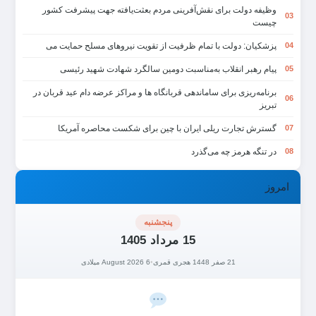
وظیفه دولت برای نقش‌آفرینی مردم بعثت‌یافته جهت پیشرفت کشور
03
چیست
پزشکیان: دولت با تمام ظرفیت از تقویت نیروهای مسلح حمایت می
04
پیام رهبر انقلاب به‌مناسبت دومین سالگرد شهادت شهید رئیسی
05
برنامه‌ریزی برای ساماندهی قربانگاه ها و مراکز عرضه دام عید قربان در
06
تبریز
گسترش تجارت ریلی ایران با چین برای شکست محاصره آمریکا
07
در تنگه هرمز چه می‌گذرد
08
امروز
پنجشنبه
15 مرداد 1405
21 صفر 1448 هجری قمری
•
6 August 2026 میلادی