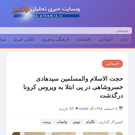
خانه
اجتماعی
اقتصادی
فرهنگی و هنری
عکس خبری
سیا
اجتماعی
حجت الاسلام والمسلمین سیدهادی
خسروشاهی در پی ابتلا به ویروس کرونا
درگذشت
۸ اسفند ۱۳۹۸
modir
43 بازدید
اشتراک گذاری:
تلگرام
توییتر
واتساپ
پرینت