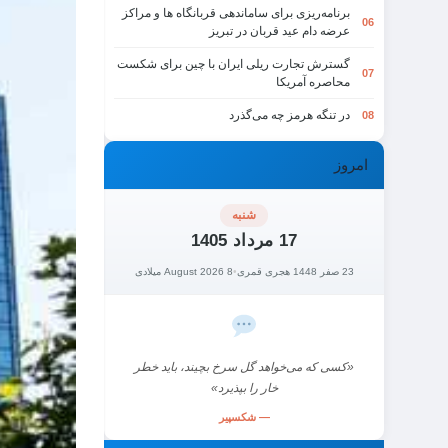
برنامه‌ریزی برای ساماندهی قربانگاه ها و مراکز
06
عرضه دام عید قربان در تبریز
گسترش تجارت ریلی ایران با چین برای شکست
07
محاصره آمریکا
در تنگه هرمز چه می‌گذرد
08
امروز
شنبه
17 مرداد 1405
23 صفر 1448 هجری قمری
•
8 August 2026 میلادی
«کسی که می‌خواهد گل سرخ بچیند، باید خطر
خار را بپذیرد»
— شکسپیر