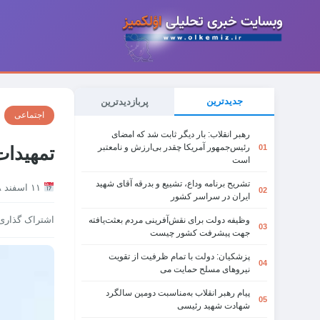
جدیدترین
پربازدیدترین
اجتماعی
رهبر انقلاب: بار دیگر ثابت شد که امضای
رئیس‌جمهور آمریکا چقدر بی‌ارزش و نامعتبر
01
تمهیدا
است
تشریح برنامه وداع، تشییع و بدرقه آقای شهید
۱۱ اسفند ۱۳۹۸
02
ایران در سراسر کشور
اشتراک گذاری
وظیفه دولت برای نقش‌آفرینی مردم بعثت‌یافته
03
جهت پیشرفت کشور چیست
پزشکیان: دولت با تمام ظرفیت از تقویت
04
نیروهای مسلح حمایت می
پیام رهبر انقلاب به‌مناسبت دومین سالگرد
05
شهادت شهید رئیسی