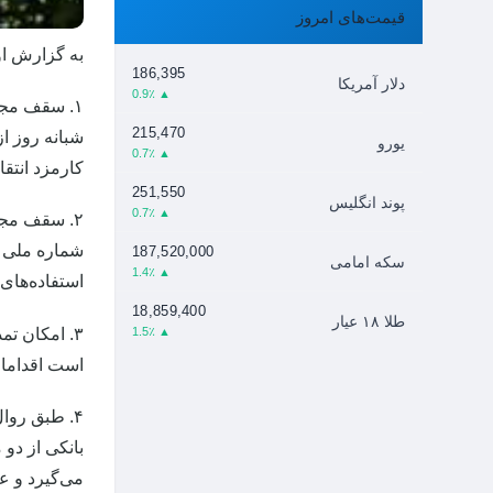
قیمت‌های امروز
به گزارش او
186,395
دلار آمریکا
▲ 0.9٪
۱. سقف مجا
215,470
شبانه‌ روز ا
یورو
▲ 0.7٪
کارمزد انتق
251,550
پوند انگلیس
▲ 0.7٪
۲. سقف مجا
شماره ملی د
187,520,000
سکه امامی
▲ 1.4٪
استفاده‌های
18,859,400
طلا ۱۸ عیار
۳. امکان ت
▲ 1.5٪
است اقدامات
۴. طبق رو
بانکی از دو
می‌گیرد و ع