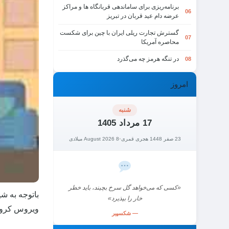
برنامه‌ریزی برای ساماندهی قربانگاه ها و مراکز
06
عرضه دام عید قربان در تبریز
گسترش تجارت ریلی ایران با چین برای شکست
07
محاصره آمریکا
در تنگه هرمز چه می‌گذرد
08
امروز
شنبه
17 مرداد 1405
23 صفر 1448 هجری قمری
•
8 August 2026 میلادی
«کسی که می‌خواهد گل سرخ بچیند، باید خطر
باتوجه به ش
خار را بپذیرد»
ویروس کرونا
— شکسپیر