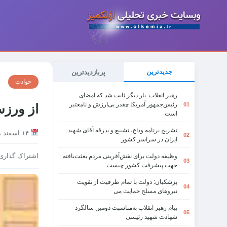
جدیدترین
پربازدیدترین
حوادث
رهبر انقلاب: بار دیگر ثابت شد که امضای
رئیس‌جمهور آمریکا چقدر بی‌ارزش و نامعتبر
01
از ورزش
است
تشریح برنامه وداع، تشییع و بدرقه آقای شهید
۱۴ اسفند ۱۳۹۸
02
ایران در سراسر کشور
اشتراک گذاری
وظیفه دولت برای نقش‌آفرینی مردم بعثت‌یافته
03
جهت پیشرفت کشور چیست
پزشکیان: دولت با تمام ظرفیت از تقویت
04
نیروهای مسلح حمایت می
پیام رهبر انقلاب به‌مناسبت دومین سالگرد
05
شهادت شهید رئیسی