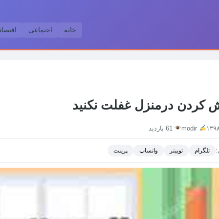
خانه
اجتماعی
اقتصا
 کردن درمنزل غفلت نکنید
modir
61 بازدید
:
تلگرام
توییتر
واتساپ
پرینت