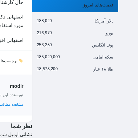
حال کارشناس
قیمت‌های امروز
اصفهانی دکت
دلار آمریکا
188,020
مورد استفاد
یورو
216,970
اصفهانی افزو
پوند انگلیس
253,250
سکه امامی
185,020,000
برچسب‌ها:
طلا ۱۸ عیار
18,578,200
modir
نویسنده این 
مشاهده مطالب 
نظر شما
نشانی ایمیل شما