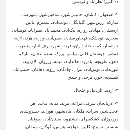
۱- البرز؛ نظرآباد و فردیس
۲- اصفهان؛ کاشان، خمینی‌شهر، شاهین‌شهر، شهرضا،
مبارکه، زرین‌شهر، گلپایگان، دولت‌آباد، سمیرم، نائین،
اردستان، مهاباد، زواره، نیک‌آباد، محمدآباد، نصرآباد، کوهپایه،
سجزی، تودشک، قهجاورستان، حسن‌آباد، ورزنه، هرند، اژیه،
خوانسار، کمه، حنا، داران، فریدونشهر، برف انبار، منظریه،
قمصر، جوشقان قالی، نیاسر، برزک، سده لنجان، انارک،
دهق، علویجه، بادرود، خالدآباد، میمه، ورزوان، لای بید،
ابوزیدآباد، نوش‌آباد، تیران، چادگان، رزوه، دهاقان، حبیب‌آباد،
کمشچه، خور، فرخی و جندق
۳- اردبیل؛اردبیل و خلخال
۴- آذربایجان شرقی؛مراغه، مرند، میانه، بناب، اهر،
عجب‌شیر، سراب، ملکان، هادیشهر، هوراند، خسروشاه،
دوزدوزان، کشکسرای، هشترود، بستان‌آباد، صوفیان،
شبستر، تسوج، کلیبر، خواجه، هریس، گوگان، ممقان،