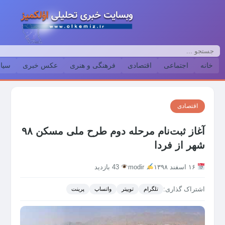
خانه
اجتماعی
اقتصادی
فرهنگی و هنری
عکس خبری
سیا
اقتصادی
آغاز ثبت‌نام مرحله دوم طرح ملی مسکن ۹۸
شهر از فردا
۱۶ اسفند ۱۳۹۸
modir
43 بازدید
اشتراک گذاری:
تلگرام
توییتر
واتساپ
پرینت