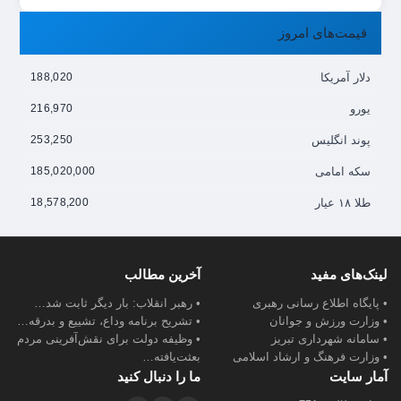
قیمت‌های امروز
دلار آمریکا
188,020
یورو
216,970
پوند انگلیس
253,250
سکه امامی
185,020,000
طلا ۱۸ عیار
18,578,200
لینک‌های مفید
آخرین مطالب
• پایگاه اطلاع رسانی رهبری
• رهبر انقلاب: بار دیگر ثابت شد…
• وزارت ورزش و جوانان
• تشریح برنامه وداع، تشییع و بدرقه…
• سامانه شهرداری تبریز
• وظیفه دولت برای نقش‌آفرینی مردم
• وزارت فرهنگ و ارشاد اسلامی
بعثت‌یافته…
آمار سایت
ما را دنبال کنید