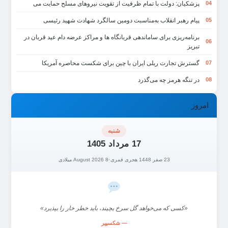
پزشکیان: دولت با تمام ظرفیت از تقویت نیروهای مسلح حمایت می
04
پیام رهبر انقلاب به‌مناسبت دومین سالگرد شهادت شهید رئیسی
05
برنامه‌ریزی برای ساماندهی قربانگاه ها و مراکز عرضه دام عید قربان در
06
تبریز
گسترش تجارت ریلی ایران با چین برای شکست محاصره آمریکا
07
در تنگه هرمز چه می‌گذرد
08
امروز
شنبه
17 مرداد 1405
23 صفر 1448 هجری قمری
•
8 August 2026 میلادی
«کسی که می‌خواهد گل سرخ بچیند، باید خطر خار را بپذیرد»
— شکسپیر