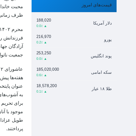
قیمت‌های امروز
محبت خاندان
ظرف زمانی ب
188,020
دلار آمریکا
▲ 0.0٪
216,970
فرزندانش را
یورو
▲ 0.2٪
253,250
جمعیت ناتوان
پوند انگلیس
▲ 0.0٪
185,020,000
سکه امامی
▲ 0.6٪
هفته‌ها پیش
18,578,200
عنوان پایتخت
طلا ۱۸ عیار
▲ 0.1٪
به آشوب‌های 
برای تحریم ا
موجود با آن
طویل عزادار
پرداختند.