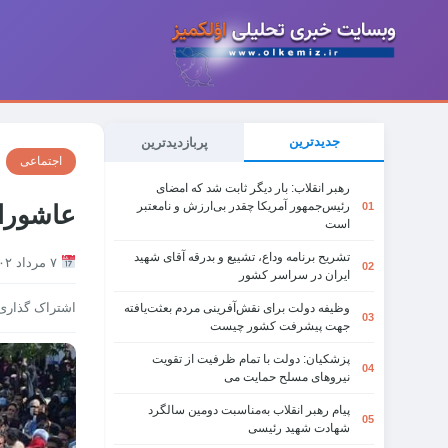
جدیدترین
پربازدیدترین
اجتماعی
رهبر انقلاب: بار دیگر ثابت شد که امضای
رئیس‌جمهور آمریکا چقدر بی‌ارزش و نامعتبر
01
عاشورای ۱۴۰۲ چه پیام هایی به 
است
تشریح برنامه وداع، تشییع و بدرقه آقای شهید
۷ مرداد ۱۴۰۲
02
ایران در سراسر کشور
اشتراک گذاری
وظیفه دولت برای نقش‌آفرینی مردم بعثت‌یافته
03
جهت پیشرفت کشور چیست
پزشکیان: دولت با تمام ظرفیت از تقویت
04
نیروهای مسلح حمایت می
پیام رهبر انقلاب به‌مناسبت دومین سالگرد
05
شهادت شهید رئیسی