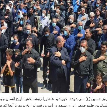
وز حسین (ع) نمی‌شود». خورشید عاشورا روشنابخش تاریخ انسان و برپاد
اترین جلوه جمعی ایران شیعه در آمد و رفت تواریخ بوده، تا آنجا که هی