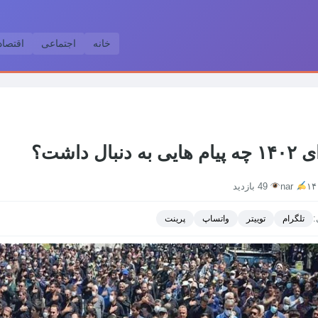
خانه
اجتماعی
اقتصا
دنبال داشت؟
nar
49 بازدید
:
تلگرام
توییتر
واتساپ
پرینت