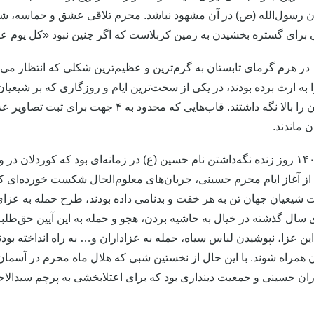
 رسول‌الله (ص) در آن مشهود نباشد. محرم تلاقی عشق و حماسه، شور
رای گستره بخشیدن به زمین کربلاست که اگر چنین نبود «کل یوم عاش
محرم ۱۴۰۲ در هرم گرمای تابستان به گرم‌ترین و عظیم‌ترین شکلی که انتظ
 به ارث برده بودند، در یکی از سخت‌ترین ایام و روزگاری که بر شیع
آزادگان جهان را بالا نگه داشتند. قاب‌هایی ک
 ماندند.
عاشورای ۱۴۰۲ روز زنده نگه‌داشتن نام حسین (ع) در زمانه‌ای بود که کوردلا
 از آغاز ایام محرم حسینی، جریان‌های معلوم‌الحال شکست خورده‌ای که
 شیعیان جهان تن به هر خفت و بدنامی داده بودند، طرح حمله به عزای س
سال گذشته در خیال به حاشیه بردن، هجو و حمله به این آیین حق‌طلبانه
ین عزا، نپوشیدن لباس سیاه، حمله به عزاداران و… به راه انداخته بودن
ان همراه شوند. با این حال از نخستین شبی که هلال ماه محرم در آسمان
ان حسینی و جمعیت دینداری بود که برای اعتلابخشی به پرچم سیدالا