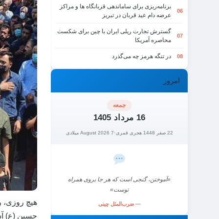
برنامه‌ریزی برای ساماندهی قربانگاه ها و مراکز
06
عرضه دام عید قربان در تبریز
گسترش تجارت ریلی ایران با چین برای شکست
07
محاصره آمریکا
در تنگه هرمز چه می‌گذرد
08
امروز
جمعه
16 مرداد 1405
22 صفر 1448 هجری قمری
•
7 August 2026 میلادی
«آموختن، گنجی است که هر جا بروی همراه
توست»
هیچ روزی، ر
— ضرب‌المثل چینی
حسین (ع) آشن