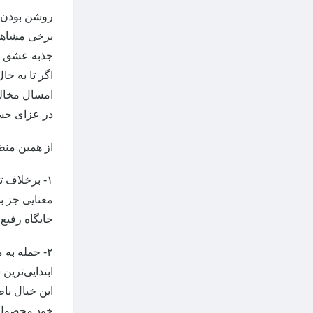
برخی مشاهدا
جذبه عشق حس
اگر تا به ح
امسال مخالف
در عزای حسی
از همین منظ
۱- برخلاف 
معنایی جز بی
جایگاه رفیع
۲- حمله به
ابتدایی‌ترین
این خیال با
خود محصول 