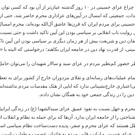
روشن بودن چراغ عزای حسینی در ۱۰ روز گذشته عیان‌تر از آن
ت، جمعیتی که امسال در آیین‌های عزاداری محرم حاضر شد، حتی از سا
ینی برای مردم ایران که قرن‌ها عاشق آل‌الله بوده‌اند، محرم امسا
ال روایت ناب انقلابی بر سیاسی بودن این آیین تاکید داشت و حتی نس
ان دین و شریعت بیش از هر زمان دیگری بر سیاسی بودن این آیین تاکید
نی، از قدرت نهاد دین در جامعه ایران بکاهند؛ درخواستی که البته با 
ر حضور کم‌نظیر مردم در عزای سید و سالار شهیدان را می‌توان حامل
تمام عملیات‌های رسانه‌ای و تقلای مزدوران خارج از کشور برای به ت
‌اعتباری خارج‌نشینانی ندارد که ابایی از هتک مقدسات مردم نداشته‌اند
 دین را در زندگی جمعی خود به همگان نشان دادند.
 محرم و جهل نسبت به نفوذ عمیق عزای سیدالشهدا (ع) در زندگی ایران
 شناختی را از جامعه ایران ندارد. آن‌ها که برای حمله به نظام و انقلا
طل هستند که عزای محرم و صفر، پدیده دست‌ساخت نظام سیاسی است، 
عزای حسینی و ارادت قلبی مردم به خاندان عصمت و طهارت است.