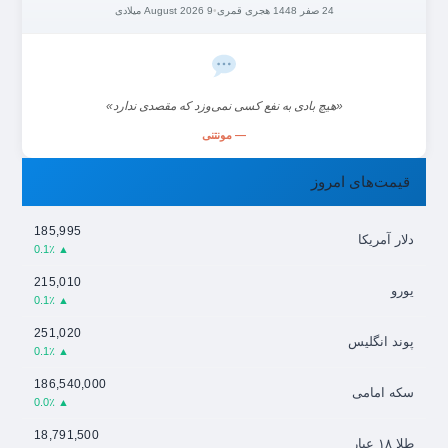
24 صفر 1448 هجری قمری
•
9 August 2026 میلادی
«هیچ بادی به نفع کسی نمی‌وزد که مقصدی ندارد»
— مونتنی
قیمت‌های امروز
185,995
دلار آمریکا
▲ 0.1٪
215,010
یورو
▲ 0.1٪
251,020
پوند انگلیس
▲ 0.1٪
186,540,000
سکه امامی
▲ 0.0٪
18,791,500
طلا ۱۸ عیار