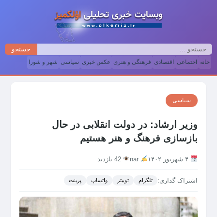
جستجو
خانه
اجتماعی
اقتصادی
فرهنگی و هنری
عکس خبری
سیاسی
شهر و شورا
سیاسی
وزیر ارشاد: در دولت انقلابی در حال
بازسازی فرهنگ و هنر هستیم
۴ شهریور ۱۴۰۲
nar
42 بازدید
اشتراک گذاری:
تلگرام
توییتر
واتساپ
پرینت