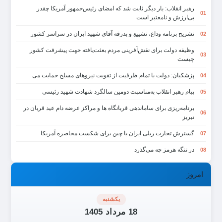
رهبر انقلاب: بار دیگر ثابت شد که امضای رئیس‌جمهور آمریکا چقدر
01
بی‌ارزش و نامعتبر است
تشریح برنامه وداع، تشییع و بدرقه آقای شهید ایران در سراسر کشور
02
وظیفه دولت برای نقش‌آفرینی مردم بعثت‌یافته جهت پیشرفت کشور
03
چیست
پزشکیان: دولت با تمام ظرفیت از تقویت نیروهای مسلح حمایت می
04
پیام رهبر انقلاب به‌مناسبت دومین سالگرد شهادت شهید رئیسی
05
برنامه‌ریزی برای ساماندهی قربانگاه ها و مراکز عرضه دام عید قربان در
06
تبریز
گسترش تجارت ریلی ایران با چین برای شکست محاصره آمریکا
07
در تنگه هرمز چه می‌گذرد
08
امروز
یکشنبه
18 مرداد 1405