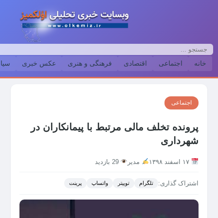
خانه
اجتماعی
اقتصادی
فرهنگی و هنری
عکس خبری
سیا
اجتماعی
پرونده تخلف مالی مرتبط با پیمانکاران در
شهرداری
۱۷ اسفند ۱۳۹۸
مدیر
29 بازدید
اشتراک گذاری:
تلگرام
توییتر
واتساپ
پرینت