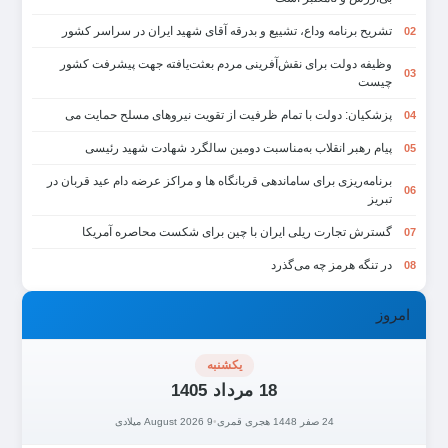
تشریح برنامه وداع، تشییع و بدرقه آقای شهید ایران در سراسر کشور
02
وظیفه دولت برای نقش‌آفرینی مردم بعثت‌یافته جهت پیشرفت کشور
03
چیست
پزشکیان: دولت با تمام ظرفیت از تقویت نیروهای مسلح حمایت می
04
پیام رهبر انقلاب به‌مناسبت دومین سالگرد شهادت شهید رئیسی
05
برنامه‌ریزی برای ساماندهی قربانگاه ها و مراکز عرضه دام عید قربان در
06
تبریز
گسترش تجارت ریلی ایران با چین برای شکست محاصره آمریکا
07
در تنگه هرمز چه می‌گذرد
08
امروز
یکشنبه
18 مرداد 1405
24 صفر 1448 هجری قمری
•
9 August 2026 میلادی