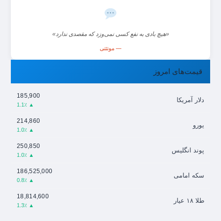
«هیچ بادی به نفع کسی نمی‌وزد که مقصدی ندارد»
— مونتنی
قیمت‌های امروز
185,900
دلار آمریکا
▲ 1.1٪
214,860
یورو
▲ 1.0٪
250,850
پوند انگلیس
▲ 1.0٪
186,525,000
سکه امامی
▲ 0.8٪
18,814,600
طلا ۱۸ عیار
▲ 1.3٪