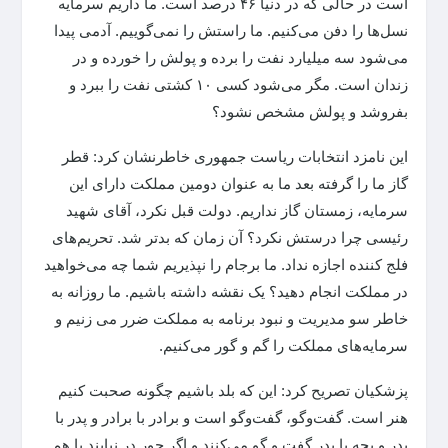
است در حالی که در دنیا ۴۶ درصد است. ما داریم سرمایه
نسل‌ها را دفن می‌کنیم. ما راستش را نمی‌گوییم. آدمی پیدا
می‌شود سه میلیارد نفت را برده و پولش را خورده و در
زندان است. مگر می‌شود کسی ۱۰ کشتی نفت را ببرد و
بفروشد و پولش مشخص نشود؟
این نامزد انتخابات ریاست جمهوری خاطرنشان کرد: قطر
گاز ما را گرفته بعد ما به عنوان دومین مملکت دارای این
سرمایه، زمستان گاز نداریم. دولت قبل نکرد، آقای شهید
رئیسی چرا درستش نکرد؟ آن زمان که بدتر شد. تحریم‌های
فلج کننده اجازه نداد. ما برجام را نپذیریم شما چه می‌خواهید
در مملکت انجام دهید؟ یک نقشه داشته باشیم. ما روزانه به
خاطر سو مدیریت و نبود برنامه به مملکت ضرر می زنیم و
سرمایه‌های مملکت را گم و گور می‌کنیم.
پزشکیان تصریح کرد: این که بلد باشیم چگونه صحبت کنیم
هنر است. گفت‌وگو، گفت‌وگو است و برادر با برادر و پدر با
پدر و بچه با پدر گفت و گو می‌کنند و اگر جور در نیایند با هم