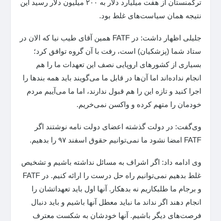
ترکمنستان از هفت میلیارد دلار به ۲۰۰ میلیون دلار رسید این
نتیجه همان سیاست‌های غلط بود.
جلیلی اظهار داشت: در FATF همین آقای طیب نیا که الان در
ستاد شما (پزشکیان) است، رفت با آن گروه توافق کرد؛
بسیاری از کشورهای اروپایی نصف این تعهدات ما را هم
انجام نداده‌اند اما آن‌ها در قابل ما می‌گویند باید همه بندها را
اجرا کنید و تازه این را هم قبول ندارند، اما ما می‌آییم مردم
خودمان را متهم کرده و واکسن نمی‌خریم.
وی‌گفت: در دولت گذشته اعضای دولت نامه نوشتند اگر
FATF امضا نشود ما نمی‌توانیم حقوق اسفند ۹۷ را بدهیم.
وی ادامه داد: اگر اشراف به مسائل نداشته باشیم و تشخیص
غلط بدهیم نمی‌توانیم راه حل درست را ارائه کنیم. در FATF
و برجام ما طلبکاریم نه بدهکار. آنها اول باید تعهداتشان را
انجام دهند اگر نداند ما نباید معطل آنها باشیم و باید دنبال
فرصت‌های دیگر باشیم. آنها خودشان به شکست معترف