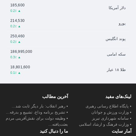
185,600
دلار آمریکا
▲ 0.2٪
214,530
یورو
▲ 0.2٪
250,460
پوند انگلیس
▲ 0.2٪
186,995,000
سکه امامی
▲ 0.3٪
18,801,600
طلا ۱۸ عیار
▲ 0.1٪
لینک‌های مفید
آخرین مطالب
• پایگاه اطلاع رسانی رهبری
• رهبر انقلاب: بار دیگر ثابت شد…
• وزارت ورزش و جوانان
• تشریح برنامه وداع، تشییع و بدرقه…
• سامانه شهرداری تبریز
• وظیفه دولت برای نقش‌آفرینی مردم
• وزارت فرهنگ و ارشاد اسلامی
بعثت‌یافته…
آمار سایت
ما را دنبال کنید