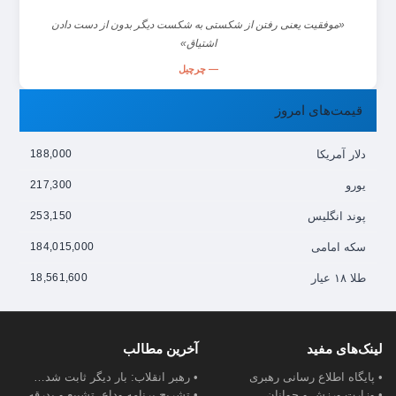
«موفقیت یعنی رفتن از شکستی به شکست دیگر بدون از دست دادن
اشتیاق»
— چرچیل
قیمت‌های امروز
دلار آمریکا
188,000
یورو
217,300
پوند انگلیس
253,150
سکه امامی
184,015,000
طلا ۱۸ عیار
18,561,600
لینک‌های مفید
آخرین مطالب
• پایگاه اطلاع رسانی رهبری
• رهبر انقلاب: بار دیگر ثابت شد…
• وزارت ورزش و جوانان
• تشریح برنامه وداع، تشییع و بدرقه…