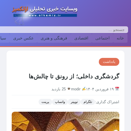
خانه
اجتماعی
اقتصادی
فرهنگی و هنری
عکس خبری
سیا
یادداشت
گردشگری داخلی؛ از رونق تا چالش‌ها
۱۹ فروردین ۱۴۰۴
modir
25 بازدید
اشتراک گذاری:
تلگرام
توییتر
واتساپ
پرینت