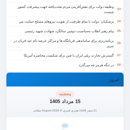
وظیفه دولت برای نقش‌آفرینی مردم بعثت‌یافته جهت پیشرفت کشور
03
چیست
پزشکیان: دولت با تمام ظرفیت از تقویت نیروهای مسلح حمایت می
04
پیام رهبر انقلاب به‌مناسبت دومین سالگرد شهادت شهید رئیسی
05
برنامه‌ریزی برای ساماندهی قربانگاه ها و مراکز عرضه دام عید قربان در
06
تبریز
گسترش تجارت ریلی ایران با چین برای شکست محاصره آمریکا
07
در تنگه هرمز چه می‌گذرد
08
امروز
پنجشنبه
15 مرداد 1405
21 صفر 1448 هجری قمری
•
6 August 2026 میلادی